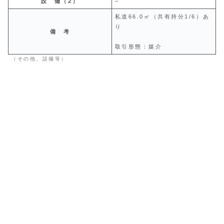
設 備（2）
–
私道66.0㎡（共有持分1/6）あ
り
備 考
取引形態：媒介
（その他、設備等）