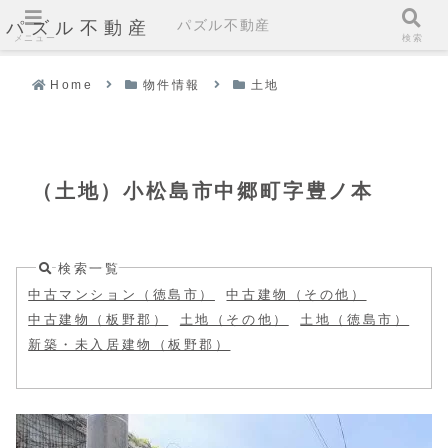
パズル不動産
パズル不動産
メニュー
検索
Home
物件情報
土地
（土地）小松島市中郷町字豊ノ本
検索一覧
中古マンション（徳島市）
中古建物（その他）
中古建物（板野郡）
土地（その他）
土地（徳島市）
新築・未入居建物（板野郡）