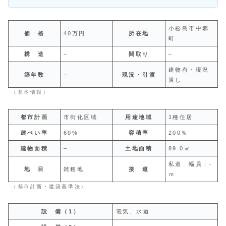
小松島市中郷
価 格
40万円
所在地
町
構 造
–
間取り
–
建物有・現況
築年数
–
現況・引渡
渡し
（基本情報）
都市計画
市街化区域
用途地域
1種住居
建ぺい率
60%
容積率
200％
建物面積
–
土地面積
89.0㎡
私道 幅員：-
地 目
雑種地
接 道
ｍ
（都市計画・建築基準法）
設 備（1）
電気、水道