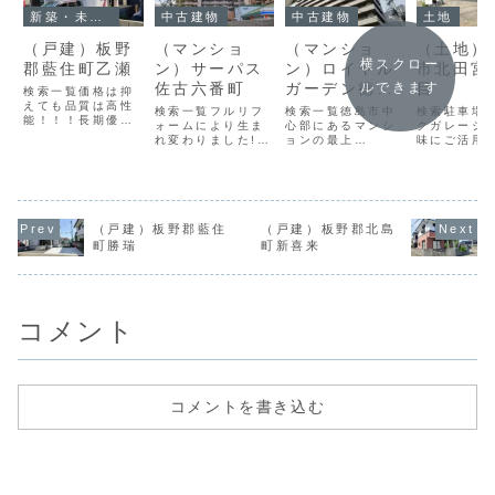
新築・未入居
中古建物
中古建物
土地
（戸建）板野
（マンショ
（マンショ
（土地）
横スクロー
郡藍住町乙瀬
ン）サーパス
ン）ロイヤル
市北田宮
佐古六番町
ガーデン徳島
目
ルできます
検索一覧価格は抑
えても品質は高性
駅西
検索一覧フルリフ
検索一覧徳島市中
検索駐車場
能！！！長期優良
ォームにより生ま
心部にあるマンシ
クガレージ
認定住宅がこの価
れ変わりました!!!
ョンの最上
味にご活用
格で！！！価 格
価 格1,790万円
階！！！リビング
い。価 格2
2，190万円所在
所在地徳島市佐古
広々２２．１
円所在地徳
地板野郡藍住町乙
六番町構 造RC造
帖！！！価 格
田宮2丁目構
瀬構 造木造間取
14階建／4階間取
3,000万円所在地
間取り-築年
り3LDK築年数
り2SLDK築年数
徳島市寺島本町西
況・引渡更
2026年現況・引
2002年現況・引
構 造RC造15階
談（基本情
（戸建）板野郡藍住
（戸建）板野郡北島
渡空室・相談（基
渡空室・相談（基
建／15階間取り
市計画市街
町勝瑞
町新喜来
本情報）都市計画
本情報）都市計画
2LDK築年数2017
用途地域1
調整区域用途地域
市街化区域用途地
年現況・引渡空
建ぺい率60
無指定建ぺい率
域商業地域建ぺい
室・相談（基本情
率200％建
70%容積率2...
率-容積率-建物...
報）都市計画市街
土地面積73.
化区域用途地域商
㎡...
コメント
業...
コメントを書き込む