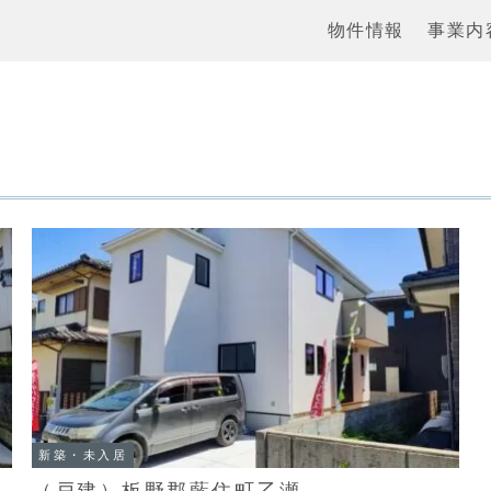
物件情報
事業内
新築・未入居
（戸建）板野郡藍住町乙瀬