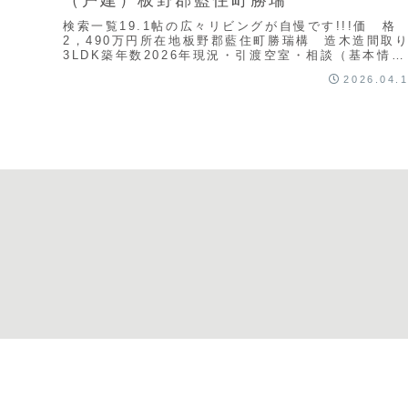
検索一覧19.1帖の広々リビングが自慢です!!!価 格
2，490万円所在地板野郡藍住町勝瑞構 造木造間取
3LDK築年数2026年現況・引渡空室・相談（基本情
報）都市計画調整区域用途地域無指定建ぺい率...
2026.04.