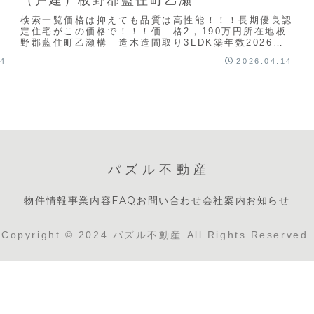
検索一覧価格は抑えても品質は高性能！！！長期優良認
り
定住宅がこの価格で！！！価 格2，190万円所在地板
野郡藍住町乙瀬構 造木造間取り3LDK築年数2026年
現況・引渡空室・相談（基本情報）都市計画調整...
14
2026.04.14
パズル不動産
物件情報
事業内容
FAQ
お問い合わせ
会社案内
お知らせ
Copyright © 2024 パズル不動産 All Rights Reserved.