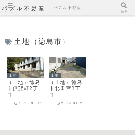
パズル不動産
パズル不動産
メニュー
検索
土地（徳島市）
土地
土地
（土地）徳島
（土地）徳島
市伊賀町2丁
市北田宮2丁
目
目
2025.05.03
2024.09.28