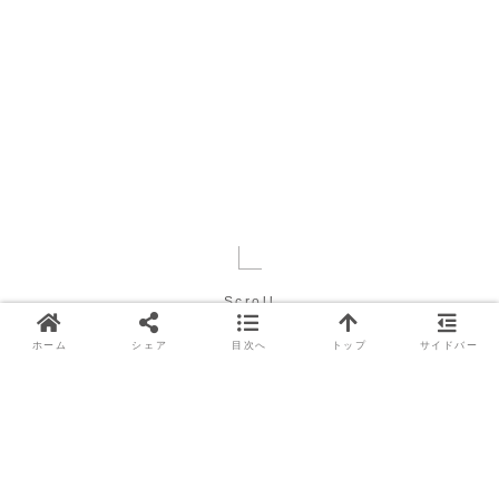
Scroll
ホーム
シェア
目次へ
トップ
サイドバー
土地
土地
ご