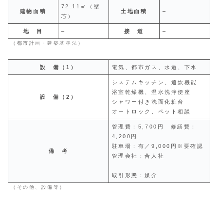
72.11㎡（壁
建物面積
土地面積
–
芯）
地 目
–
接 道
–
（都市計画・建築基準法）
設 備（1）
電気、都市ガス、水道、下水
システムキッチン、追炊機能
浴室乾燥機、温水洗浄便座
設 備（2）
シャワー付き洗面化粧台
オートロック、ペット相談
管理費：5,700円 修繕費：
4,200円
駐車場：有／9,000円※要確認
備 考
管理会社：合人社
取引形態：媒介
（その他、設備等）