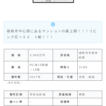
徳島市中心部にあるマンションの最上階！！！リビ
ング広々２２．１帖！！！
徳島市寺島本
価 格
3,000万円
所在地
町西
RC造15階建
構 造
間取り
2LDK
／15階
築年数
2017年
現況・引渡
空室・相談
（基本情報）
都市計画
市街化区域
用途地域
商業
建ぺい率
–
容積率
–