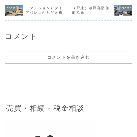
し（基本情報）都
年数-現況・引渡建
造間取り4SDK築
り2SLDK
市計画市街化区域
物有・更地（基本
年数1975年現
2002年現
（マンション）ダイ
（戸建）板野郡藍住
用途地域商業建ぺ
情報）都市計画市
況・引渡空室・相
渡空室・相
アパレスかちどき橋
町乙瀬
い率80%容積率
街化区域用途地域
談（基本情報）都
本情報）都
400％建物面積-土
1種中高建ぺい率
市計画市街化区域
市街化区域
地面積451.17㎡
60%容積率200％
用途地域一種中高
域商業地域
地 ...
建物面積-土地面積
建ぺい率60%容積
率-容積率-建
42...
率16...
コメント
コメントを書き込む
売買・相続・税金相談