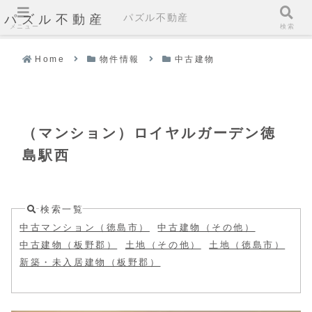
パズル不動産
パズル不動産
メニュー
検索
Home
物件情報
中古建物
（マンション）ロイヤルガーデン徳
島駅西
検索一覧
中古マンション（徳島市）
中古建物（その他）
中古建物（板野郡）
土地（その他）
土地（徳島市）
新築・未入居建物（板野郡）