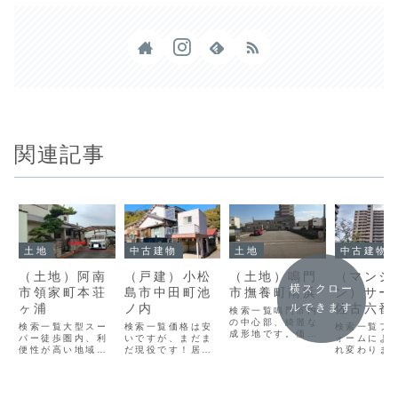
関連記事
土地
中古建物
土地
中古建物
（土地）阿南
（戸建）小松
（土地）鳴門
（マンシ
横スクロー
市領家町本荘
島市中田町池
市撫養町南浜
ン）サー
ヶ浦
ノ内
佐古六番
ルできます
検索一覧鳴門市内
の中心部、綺麗な
検索一覧大型スー
検索一覧価格は安
検索一覧フ
成形地です。価
パー徒歩圏内、利
いですが、まだま
ォームによ
格2，000万円所
便性が高い地域で
だ現役です！居住
れ変わりまし
在地鳴門市撫養町
す。価 格2,420
にも投資にもオス
価 格1,7
南浜構 造-間取
万円所在地阿南市
スメ!!!価 格300
所在地徳島
り-築年数-現況・
領家町本荘ヶ浦
万円所在地小松島
六番町構 造
引渡更地・現況渡
構 造-間取り-築
市中田町構 造木
14階建／4