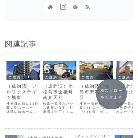
関連記事
ご成約
ご成約
ご成約
ご成約
（成約済）ア
（成約済）小
（成約済）徳
（成約済
横スクロー
ルファステイ
松島市金磯町
島市安宅二丁
島市北田
ツ城東
南弁天前
目
丁目
ルできます
検索目の前に24時
検索一覧積水ハウ
検索一覧解体更地
検索一覧城
間大型スーパー、
ス建築の住宅、駐
渡し!!!広々73坪
等教育学校
近隣にはホームセ
車場３台可！！！
です!!!価 格-所
歩２分、お
ンター等の商業施
価 格-所在地小松
在地徳島市安宅二
格の好物件
設、医療施設、教
島市金磯町構 造
丁目構 造-間取
価 格-所在
育施設、三拍子揃
木造間取り
り-築年数-現況・
市北田宮二
ってます。ペット
4SLDK築年数
引渡建物有・更地
構 造木造
可の人気マンショ
1988年現況・引
渡し（基本情報）
3SLDK築
ン!!!価 格-所在
渡居住中・相談
（マンション）ロイ
都市計画市街化区
1998年現