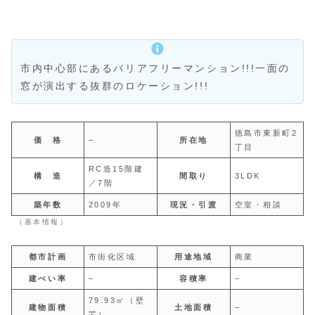
市内中心部にあるバリアフリーマンション!!!一面の
窓が演出する抜群のロケーション!!!
徳島市東新町2
価 格
–
所在地
丁目
RC造15階建
構 造
間取り
3LDK
／7階
築年数
2009年
現況・引渡
空室・相談
（基本情報）
都市計画
市街化区域
用途地域
商業
建ぺい率
–
容積率
–
79.93㎡（壁
建物面積
土地面積
–
芯）