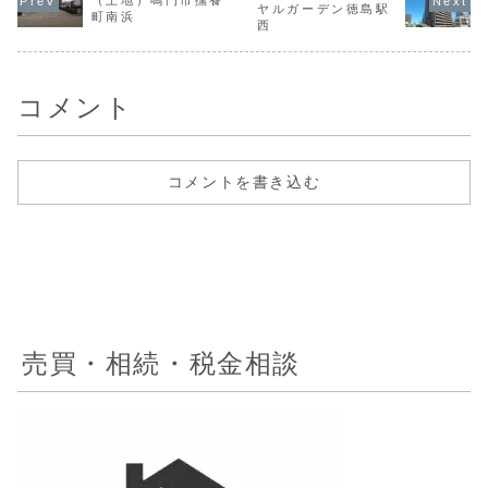
（土地）鳴門市撫養
地徳島市城東町2
（基本情報）都市
域用途地域1種住
渡空室・相
ヤルガーデン徳島駅
町南浜
丁目構 造RC造
計画市街化区域用
居建ぺい率60%容
本情報）都
西
10階建／4階間取
途地域準工業建ぺ
積率200％建物面
市街化区域
り3LDK築年数
い率60%容積率
積-土地面積
域1種住居
2006年現況・引
200％建物面積
243.17㎡地 目
率60%容積
渡空室...
119.73㎡土地
宅...
200％建物面
面...
コメント
コメントを書き込む
売買・相続・税金相談