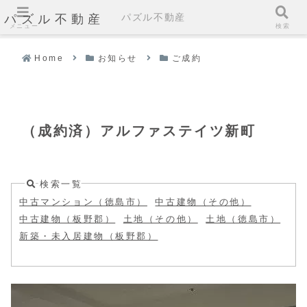
パズル不動産
パズル不動産
メニュー
検索
Home
お知らせ
ご成約
（成約済）アルファステイツ新町
検索一覧
中古マンション（徳島市）
中古建物（その他）
中古建物（板野郡）
土地（その他）
土地（徳島市）
新築・未入居建物（板野郡）