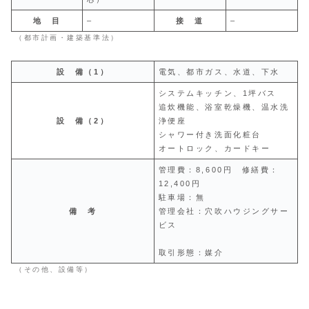
地 目
–
接 道
–
（都市計画・建築基準法）
設 備（1）
電気、都市ガス、水道、下水
システムキッチン、1坪バス
追炊機能、浴室乾燥機、温水洗
設 備（2）
浄便座
シャワー付き洗面化粧台
オートロック、カードキー
管理費：8,600円 修繕費：
12,400円
駐車場：無
備 考
管理会社：穴吹ハウジングサー
ビス
取引形態：媒介
（その他、設備等）