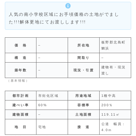
人気の南小学校区域にお手頃価格の土地がでまし
た!!!解体更地にてお渡しします!!!
板野郡北島町
価 格
–
所在地
鯛浜
構 造
–
間取り
–
建物有・現況
築年数
–
現況・引渡
渡し
（基本情報）
都市計画
市街化区域
用途地域
1種中高
建ぺい率
60%
容積率
200％
建物面積
–
土地面積
119.11㎡
公道 幅員：
地 目
宅地
接 道
4.0ｍ