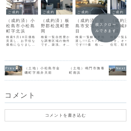
ご成約
ご成約
ご成約
ご成約
（成約済）小
（成約済）板
（成約済）徳
（成約済
横スクロー
松島市小松島
野郡松茂町豊
島市安宅二丁
島市城南
町字北浜
岡
目
丁目
ルできます
検索5月18日価格
検索一覧自然豊か
検索一覧解体更地
検索一覧築
見直し、お手頃な
な調整区域の物件
渡し!!!広々73坪
です。オー
価格になりまし
です。築浅、オー
です!!!価 格-所
住宅、駐車
た！！！北小松島
ル電化住宅!!!価
在地徳島市安宅二
可価 格-所
小学校まで３４０
格-所在地板野郡松
丁目構 造-間取
島市城南町
ｍ価 格-所在地小
茂町豊岡構 造木
り-築年数-現況・
構 造木造
松島市小松島町字
造間取り4LDK築
引渡建物有・更地
4SLDK築
北浜構 造木造2
年数2022年現
渡し（基本情報）
2010年現
階建間取り6SDK
況・引渡空室・相
都市計画市街化区
渡空室・相
（土地）小松島市金
（土地）鳴門市撫養
築年数1991年現
談（基本情報）都
域用途地域1種住
本情報）都
磯町字南弁天前
町南浜
況・引渡空室・相
市計画調整区域用
居建ぺい率60%容
市街化区域
談（基本情報）都
途地域指定なし建
積率200％建物面
域第一種住
市計画市街化区域
ぺい率70%容積率
積-土地面積
い率60%容
用途地域１種住居
200％建物面積
243.17㎡地 目
200％建物
建ぺい率6...
93....
宅...
100.81...
コメント
コメントを書き込む