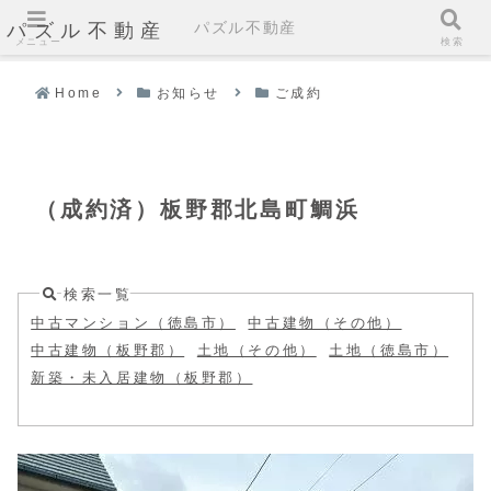
パズル不動産
パズル不動産
メニュー
検索
Home
お知らせ
ご成約
（成約済）板野郡北島町鯛浜
検索一覧
中古マンション（徳島市）
中古建物（その他）
中古建物（板野郡）
土地（その他）
土地（徳島市）
新築・未入居建物（板野郡）