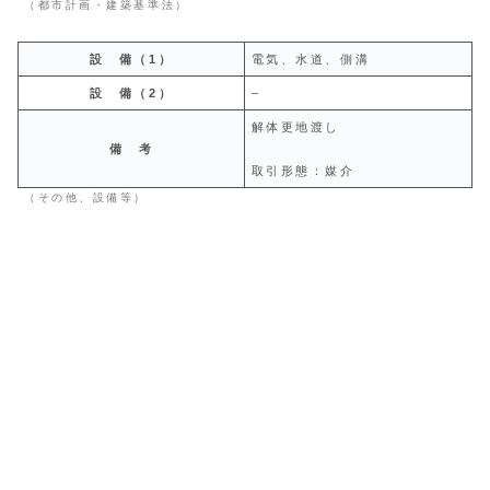
（都市計画・建築基準法）
設 備（1）
電気、水道、側溝
設 備（2）
–
解体更地渡し
備 考
取引形態：媒介
（その他、設備等）