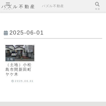
パズル不動産
パズル不動産
メニュー
検索
2025-06-01
土地
（土地）小松
島市間新田町
ヤケ木
2025.06.01