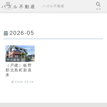
パズル不動産
パズル不動産
メニュー
検索
2026-05
中古建物
（戸建）板野
郡北島町新喜
来
2026.05.09